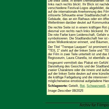
Die linke Seite, in einem cremefarbenen To
links nach rechts blickt. Ihr Blick ist nach
verschiedene Festival-Logos abgebildet, 
auf die internationale Anerkennung des Film
stilisierte Silhouette einer Stadtlandscha
Gebäude, das an ein Rathaus oder ein öffe
Wellenlinien darüber deutet auf Kommunikat
Die rechte Seite ist in einem kräftigen Rot
diesmal von rechts nach links blickend. Ihr 
Die rote Farbe kann Leidenschaft, Gefahr od
symbolisieren. Die Stadtlandschaft hier i
einen Wolkenkratzer erinnert, und Bäumen,
Der Titel "Trenque Lauquen" ist prominent in
"TEIL 1" steht auf der linken Seite und "TE
der Film in zwei Teile unterteilt ist und da
Regisseurin, Laura Citarella, ist ebenfalls a
Insgesamt vermittelt das Plakat ein Gefühl
Darstellung des Gesichts und der Stadtland
zweier Charaktere oder die innere und äuße
auf der linken Seite deuten auf eine künst
die kräftige Farbgebung und die intensiven B
möglicherweise emotional aufgeladene Han
Schlagworte:
Geteilt,
Rot
,
Schwarzweiß
,
S
Image Describer 08/2025
Archiv für Filmpo