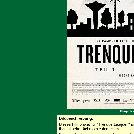
Filmplaka
Bildbeschreibung:
Dieses Filmplakat für "Trenque Lauquen" ist 
thematische Dichotomie darstellen.