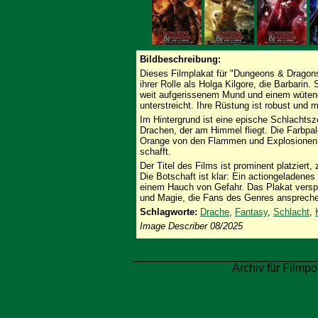
Bildbeschreibung:
Dieses Filmplakat für "Dungeons & Dragons
ihrer Rolle als Holga Kilgore, die Barbarin.
weit aufgerissenem Mund und einem wütend
unterstreicht. Ihre Rüstung ist robust und m
Im Hintergrund ist eine epische Schlachtsz
Drachen, der am Himmel fliegt. Die Farbpale
Orange von den Flammen und Explosionen,
schafft.
Der Titel des Films ist prominent platzier
Die Botschaft ist klar: Ein actiongeladene
einem Hauch von Gefahr. Das Plakat versp
und Magie, die Fans des Genres anspreche
Schlagworte:
Drache
,
Fantasy
,
Schlacht
,
Image Describer 08/2025
Archiv für Filmpo