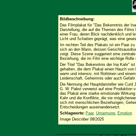
Bildbeschreibung:
Das Filmplakat für "Das Bekenntnis der Ina
Darstellung, die auf die Themen des Films 
einer Frau, deren Blick nachdenklich und le
Licht und Schatten geprägt, was eine gewis
Im rechten Teil des Plakats ist ein Paar z
sich an den Mann, dessen Gesichtsausdruc
zeigt. Diese Szene suggeriert eine zentra
Beziehung, die im Film eine wichtige Rolle s
Der Titel "Das Bekenntnis der Ina Kahr" ist
gehalten, die dem Plakat einen Hauch von k
warm und intensiv, mit Rottönen und einem 
Leidenschaft, Geheimnis oder auch Gefahr
Die Nennung der Hauptdarsteller wie Curd 
G. W. Pabst verweist auf eine Produktion v
das Plakat eine starke emotionale Wirkung
Kahr und die Konflikte, die sie möglicherwe
sich mit menschlichen Beziehungen, Gehei
Entscheidungen auseinandersetzt.
Schlagworte:
Paar
,
Umarmung
,
Emotion
Image Describer 08/2025