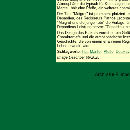
Atmosphäre, die typisch für Kriminalgeschic
Mantel, hält eine Pfeife, ein weiteres char
Der Titel "Maigret" ist prominent platziert
Depardieu, des Regisseurs Patrice Lecon
"Maigret und die junge Tote" die Vorlage für
Depardieus Leistung hervor: "Depardieu in 
Das Design des Plakats vermittelt ein Gefü
Charaktertiefe und die atmosphärische Insz
Geschichte, die von einem erfahrenen Reg
Leben erweckt wird.
Schlagworte:
Hut
,
Mantel
,
Pfeife
,
Detektiv
Image Describer 08/2025
Archiv für Filmpo