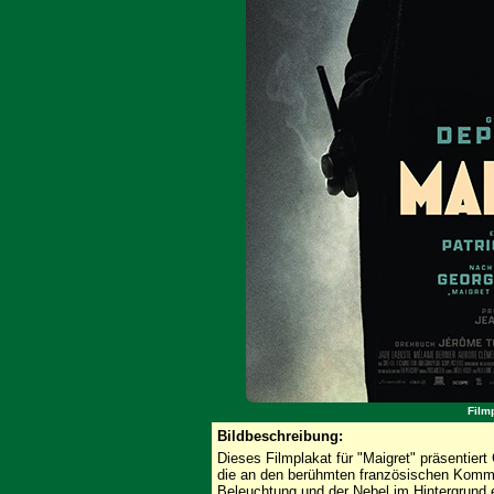
Film
Bildbeschreibung:
Dieses Filmplakat für "Maigret" präsentiert
die an den berühmten französischen Kommis
Beleuchtung und der Nebel im Hintergrund 