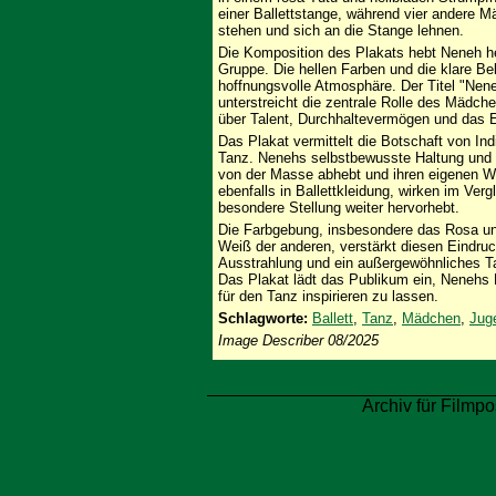
einer Ballettstange, während vier andere Mä
stehen und sich an die Stange lehnen.
Die Komposition des Plakats hebt Neneh her
Gruppe. Die hellen Farben und die klare Be
hoffnungsvolle Atmosphäre. Der Titel "Nen
unterstreicht die zentrale Rolle des Mädch
über Talent, Durchhaltevermögen und das 
Das Plakat vermittelt die Botschaft von In
Tanz. Nenehs selbstbewusste Haltung und ih
von der Masse abhebt und ihren eigenen W
ebenfalls in Ballettkleidung, wirken im Ve
besondere Stellung weiter hervorhebt.
Die Farbgebung, insbesondere das Rosa un
Weiß der anderen, verstärkt diesen Eindru
Ausstrahlung und ein außergewöhnliches Ta
Das Plakat lädt das Publikum ein, Nenehs R
für den Tanz inspirieren zu lassen.
Schlagworte:
Ballett
,
Tanz
,
Mädchen
,
Jug
Image Describer 08/2025
Archiv für Filmpo