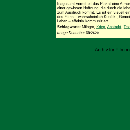
Insgesamt vermittelt das Plakat eine Atmo
einer gewissen Hoffnung, die durch die le
zum Ausdruck kommt. Es ist ein visuell ei
des Films – wahrscheinlich Konflikt, Gem
Leben – effektiv kommuniziert.
Schlagworte:
Milagro,
Krieg
,
Abstrakt
,
Tex
Image Describer 08/2025
Archiv für Filmpo