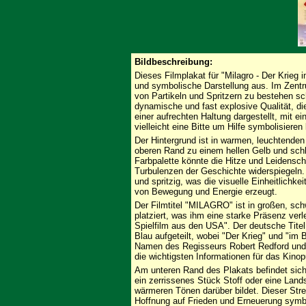
Bildbeschreibung:
Dieses Filmplakat für "Milagro - Der Krieg 
und symbolische Darstellung aus. Im Zentrum
von Partikeln und Spritzern zu bestehen sch
dynamische und fast explosive Qualität, die 
einer aufrechten Haltung dargestellt, mit 
vielleicht eine Bitte um Hilfe symbolisieren
Der Hintergrund ist in warmen, leuchtende
oberen Rand zu einem hellen Gelb und schl
Farbpalette könnte die Hitze und Leidensc
Turbulenzen der Geschichte widerspiegeln. 
und spritzig, was die visuelle Einheitlichkei
von Bewegung und Energie erzeugt.
Der Filmtitel "MILAGRO" ist in großen, s
platziert, was ihm eine starke Präsenz verlei
Spielfilm aus den USA". Der deutsche Titel 
Blau aufgeteilt, wobei "Der Krieg" und "im 
Namen des Regisseurs Robert Redford und d
die wichtigsten Informationen für das Kinopu
Am unteren Rand des Plakats befindet sich 
ein zerrissenes Stück Stoff oder eine Land
wärmeren Tönen darüber bildet. Dieser Stre
Hoffnung auf Frieden und Erneuerung symbo