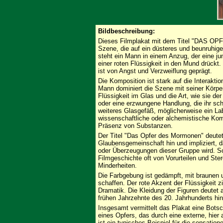
Bildbeschreibung:
Dieses Filmplakat mit dem Titel "DAS 
Szene, die auf ein düsteres und beunruhig
steht ein Mann in einem Anzug, der eine ju
einer roten Flüssigkeit in den Mund drückt.
ist von Angst und Verzweiflung geprägt.
Die Komposition ist stark auf die Interakti
Mann dominiert die Szene mit seiner Körper
Flüssigkeit im Glas und die Art, wie sie der
oder eine erzwungene Handlung, die ihr sch
weiteres Glasgefäß, möglicherweise ein Lab
wissenschaftliche oder alchemistische Kom
Präsenz von Substanzen.
Der Titel "Das Opfer des Mormonen" deute
Glaubensgemeinschaft hin und impliziert, da
oder Überzeugungen dieser Gruppe wird. So
Filmgeschichte oft von Vorurteilen und St
Minderheiten.
Die Farbgebung ist gedämpft, mit braunen 
schaffen. Der rote Akzent der Flüssigkeit z
Dramatik. Die Kleidung der Figuren deutet 
frühen Jahrzehnte des 20. Jahrhunderts hin
Insgesamt vermittelt das Plakat eine Bots
eines Opfers, das durch eine externe, hier
ist ein typisches Beispiel für die sensation