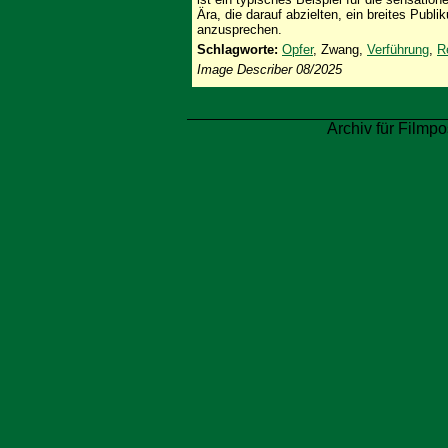
Ära, die darauf abzielten, ein breites Pub
anzusprechen.
Schlagworte:
Opfer
, Zwang,
Verführung
,
R
Image Describer 08/2025
Archiv für Filmpo