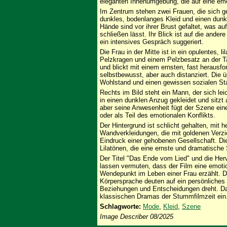
eleganten Innenumgebung, die auf eine emot
Im Zentrum stehen zwei Frauen, die sich ge
dunkles, bodenlanges Kleid und einen dunkl
Hände sind vor ihrer Brust gefaltet, was au
schließen lässt. Ihr Blick ist auf die ander
ein intensives Gespräch suggeriert.
Die Frau in der Mitte ist in ein opulentes, l
Pelzkragen und einem Pelzbesatz an der Tail
und blickt mit einem ernsten, fast herausfo
selbstbewusst, aber auch distanziert. Die 
Wohlstand und einen gewissen sozialen Sta
Rechts im Bild steht ein Mann, der sich lei
in einen dunklen Anzug gekleidet und sitzt 
aber seine Anwesenheit fügt der Szene ein
oder als Teil des emotionalen Konflikts.
Der Hintergrund ist schlicht gehalten, mit
Wandverkleidungen, die mit goldenen Verzi
Eindruck einer gehobenen Gesellschaft. Die
Lilatönen, die eine ernste und dramatisch
Der Titel "Das Ende vom Lied" und die Her
lassen vermuten, dass der Film eine emotio
Wendepunkt im Leben einer Frau erzählt. Di
Körpersprache deuten auf ein persönliches
Beziehungen und Entscheidungen dreht. Das
klassischen Dramas der Stummfilmzeit ein
Schlagworte:
Mode
,
Kleid
,
Szene
Image Describer 08/2025