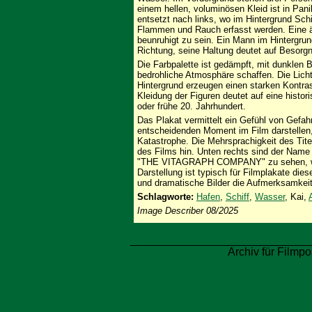
einem hellen, voluminösen Kleid ist in Pani
entsetzt nach links, wo im Hintergrund Schi
Flammen und Rauch erfasst werden. Eine ält
beunruhigt zu sein. Ein Mann im Hintergrund
Richtung, seine Haltung deutet auf Besorgn
Die Farbpalette ist gedämpft, mit dunklen
bedrohliche Atmosphäre schaffen. Die Licht
Hintergrund erzeugen einen starken Kontras
Kleidung der Figuren deutet auf eine histo
oder frühe 20. Jahrhundert.
Das Plakat vermittelt ein Gefühl von Gefah
entscheidenden Moment im Film darstellen,
Katastrophe. Die Mehrsprachigkeit des Titel
des Films hin. Unten rechts sind der Na
"THE VITAGRAPH COMPANY" zu sehen, was 
Darstellung ist typisch für Filmplakate dies
und dramatische Bilder die Aufmerksamkei
Schlagworte:
Hafen
,
Schiff
,
Wasser
, Kai,
Image Describer 08/2025
Archiv für Filmpo