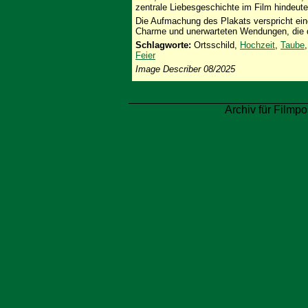
zentrale Liebesgeschichte im Film hindeute
Die Aufmachung des Plakats verspricht e
Charme und unerwarteten Wendungen, die d
Schlagworte:
Ortsschild,
Hochzeit
,
Taube
Feier
Image Describer 08/2025
Archiv für Filmpo