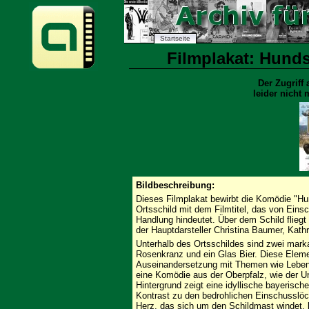
Startseite
Filmplakat: Hunds
Der Zugriff 
leider nicht
Bildbeschreibung:
Dieses Filmplakat bewirbt die Komödie "Hu
Ortsschild mit dem Filmtitel, das von Einsc
Handlung hindeutet. Über dem Schild flieg
der Hauptdarsteller Christina Baumer, Kath
Unterhalb des Ortsschildes sind zwei marka
Rosenkranz und ein Glas Bier. Diese Eleme
Auseinandersetzung mit Themen wie Leben, 
eine Komödie aus der Oberpfalz, wie der Un
Hintergrund zeigt eine idyllische bayerisch
Kontrast zu den bedrohlichen Einschusslöche
Herz, das sich um den Schildmast windet, 