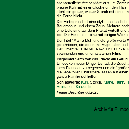
abenteuerliche Atmosphäre aus. Im Zentru
braune Kuh mit einer Glocke um den Hals, d
steht ein großer, weißer Storch mit einem r
die Ferne blickt.
Der Hintergrund ist eine idyllische ländli
Bauernhaus und einem Zaun. Mehrere ander
eine Eule sind auf dem Plakat verteilt und
bei. Der Himmel ist blau mit einigen Wolke
Der Titel "Mama Muh und die große weite W
geschrieben, die sofort ins Auge fallen und
Der Untertitel "EIN MUH-TASTISCHES KIN
spannenden und unterhaltsamen Films.
Insgesamt vermittelt das Plakat ein Gefüh
Entdecken neuer Dinge. Es lädt die Zuscha
ihren Freunden zu begeben und die "große 
die liebevollen Charaktere lassen auf eine
ganze Familie schließen.
Schlagworte:
Kuh
, Storch,
Krähe
,
Huhn
,
H
Animation
,
Kinderfilm
Image Describer 08/2025
Archiv für Filmpo