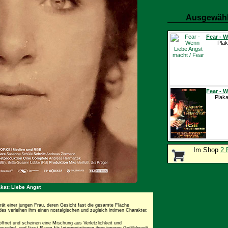
Ausgewähl
Fear - 
Plak
Fear - 
Plaka
Im Shop
2 
kat: Liebe Angst
rträt einer jungen Frau, deren Gesicht fast die gesamte Fläche
des verleihen ihm einen nostalgischen und zugleich intimen Charakter,
eöffnet und scheinen eine Mischung aus Verletzlichkeit und