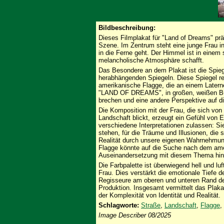
Bildbeschreibung:
Dieses Filmplakat für "Land of Dreams" pr
Szene. Im Zentrum steht eine junge Frau in
in die Ferne geht. Der Himmel ist in einem 
melancholische Atmosphäre schafft.
Das Besondere an dem Plakat ist die Spieg
herabhängenden Spiegeln. Diese Spiegel ref
amerikanische Flagge, die an einem Latern
"LAND OF DREAMS", in großen, weißen Buch
brechen und eine andere Perspektive auf di
Die Komposition mit der Frau, die sich von
Landschaft blickt, erzeugt ein Gefühl von
verschiedene Interpretationen zulassen: Sie
stehen, für die Träume und Illusionen, die s
Realität durch unsere eigenen Wahrnehmun
Flagge könnte auf die Suche nach dem amer
Auseinandersetzung mit diesem Thema hin
Die Farbpalette ist überwiegend hell und lu
Frau. Dies verstärkt die emotionale Tiefe 
Regisseure am oberen und unteren Rand des 
Produktion. Insgesamt vermittelt das Pla
der Komplexität von Identität und Realität.
Schlagworte:
Straße
,
Landschaft
,
Flagge
,
Image Describer 08/2025