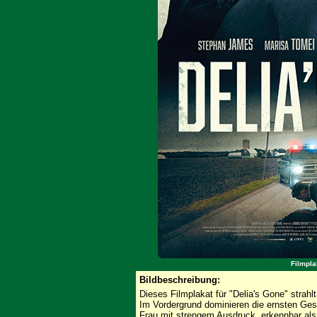
Filmpla
Bildbeschreibung:
Dieses Filmplakat für "Delia's Gone" strah
Im Vordergrund dominieren die ernsten Gesic
Frau mit strengem Ausdruck, erkennbar als 