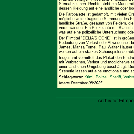
Sternabzeichen. Rechts steht ein Mann mit
dessen Kleidung auf eine ländliche oder bo
Die Farbpalette ist gedämpft, mit vielen G
möglicherweise tragische Stimmung des Film
ländliche Straße, gesäumt von Feldern, die
verschwinden. Ein Polizeiauto mit Blaulicht
was auf eine polizeiliche Untersuchung oder
Der Filmtitel "DELIA'S GONE" ist in großen
Bedeutung von Verlust oder Abwesenheit be
James, Marisa Tomei, Paul Walter Hauser u
weisen auf ein starkes Schauspielensemble
Insgesamt vermittelt das Plakat den Eindru
mit Verbrechen, Verlust und möglicherweise
einer ländlichen Umgebung beschäftigt. Die
Szenerie lassen auf eine emotionale und 
Schlagworte:
Krimi
,
Polizei
,
Sheriff
,
Verbr
Image Describer 08/2025
Archiv für Filmpo