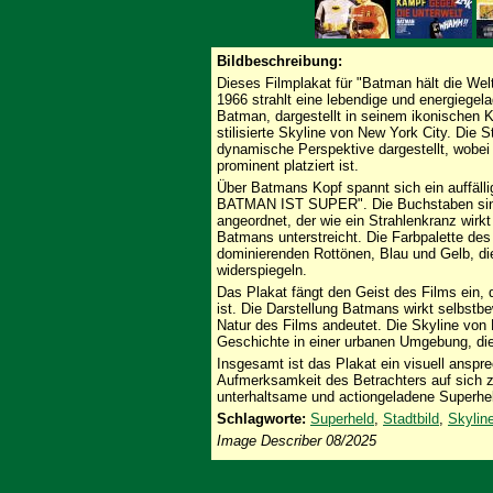
Bildbeschreibung:
Dieses Filmplakat für "Batman hält die Wel
1966 strahlt eine lebendige und energiege
Batman, dargestellt in seinem ikonischen 
stilisierte Skyline von New York City. Die 
dynamische Perspektive dargestellt, wobei 
prominent platziert ist.
Über Batmans Kopf spannt sich ein auffäll
BATMAN IST SUPER". Die Buchstaben sind 
angeordnet, der wie ein Strahlenkranz wirkt
Batmans unterstreicht. Die Farbpalette des 
dominierenden Rottönen, Blau und Gelb, die
widerspiegeln.
Das Plakat fängt den Geist des Films ein, 
ist. Die Darstellung Batmans wirkt selbstbe
Natur des Films andeutet. Die Skyline von 
Geschichte in einer urbanen Umgebung, die
Insgesamt ist das Plakat ein visuell ansp
Aufmerksamkeit des Betrachters auf sich z
unterhaltsame und actiongeladene Superhel
Schlagworte:
Superheld
,
Stadtbild
,
Skylin
Image Describer 08/2025