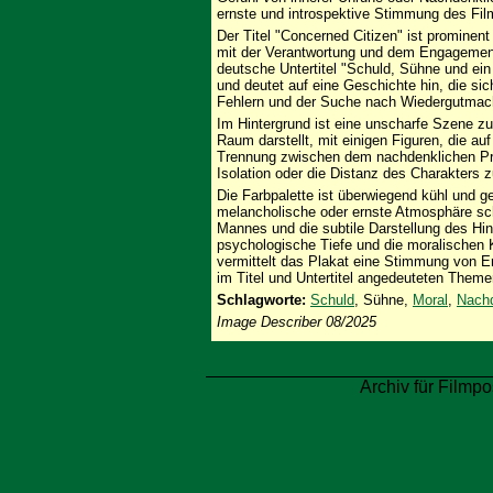
ernste und introspektive Stimmung des Film
Der Titel "Concerned Citizen" ist prominent
mit der Verantwortung und dem Engagement 
deutsche Untertitel "Schuld, Sühne und ei
und deutet auf eine Geschichte hin, die si
Fehlern und der Suche nach Wiedergutmac
Im Hintergrund ist eine unscharfe Szene zu
Raum darstellt, mit einigen Figuren, die auf
Trennung zwischen dem nachdenklichen Pro
Isolation oder die Distanz des Charakters 
Die Farbpalette ist überwiegend kühl und g
melancholische oder ernste Atmosphäre sc
Mannes und die subtile Darstellung des Hi
psychologische Tiefe und die moralischen 
vermittelt das Plakat eine Stimmung von Er
im Titel und Untertitel angedeuteten The
Schlagworte:
Schuld
, Sühne,
Moral
,
Nachd
Image Describer 08/2025
Archiv für Filmpo