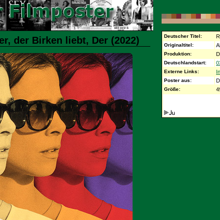
Deutscher Titel:
R
r, der Birken liebt, Der (2022)
Originaltitel:
A
Produktion:
D
Deutschlandstart:
0
Externe Links:
I
Poster aus:
D
Größe:
4