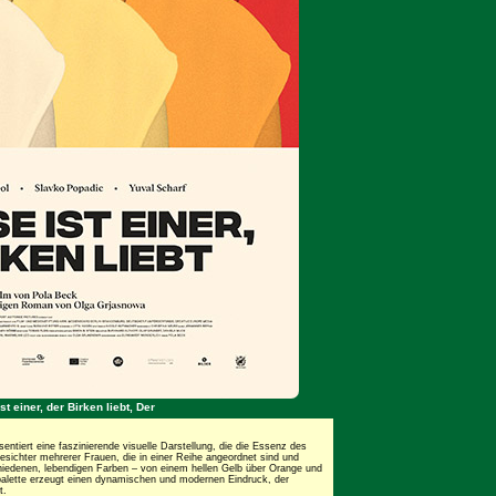
t einer, der Birken liebt, Der
äsentiert eine faszinierende visuelle Darstellung, die die Essenz des
esichter mehrerer Frauen, die in einer Reihe angeordnet sind und
schiedenen, lebendigen Farben – von einem hellen Gelb über Orange und
rbpalette erzeugt einen dynamischen und modernen Eindruck, der
t.