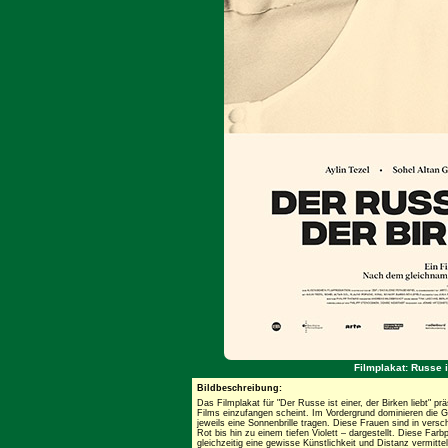
Filmplakat: Russe is
Bildbeschreibung:
Das Filmplakat für "Der Russe ist einer, der Birken liebt" pr
Films einzufangen scheint. Im Vordergrund dominieren die G
jeweils eine Sonnenbrille tragen. Diese Frauen sind in ver
Rot bis hin zu einem tiefen Violett – dargestellt. Diese Fa
gleichzeitig eine gewisse Künstlichkeit und Distanz vermittel