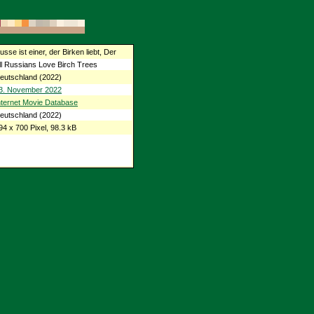
usse ist einer, der Birken liebt, Der
ll Russians Love Birch Trees
eutschland (2022)
3. November 2022
nternet Movie Database
eutschland (2022)
94 x 700 Pixel, 98.3 kB