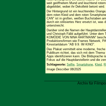
weit geöffnetem Mund und leuchtend rotem L
abgebildet, wobei ihr Dekolleté betont wird.
Der Hintergrund ist ein leuchtendes Orange
dem roten Kleid und dem roten Smartphon
CAN" ist in großen, weißen Buchstaben am 
durch ein stilisiertes Herz ersetzt ist, was
unterstreicht.
Darüber sind die Namen der Hauptdarstelle
und Christoph Fälbl aufgeführt. Unter dem
KOMÖDIE VON NINA HARTMANN" beschrieben
Produktionsfirmen wie Frames Network, P
Kinostartdatum "AB 9.9. IM KINO".
Das Plakat vermittelt eine moderne, freche
Publikum richtet, das sich mit dem Thema 
Apps identifizieren kann. Die Bildsprache 
Fokus auf die Hauptdarstellerin und die ze
Schlagworte:
Selfie
,
Smartphone
,
Kleid
,
R
Image Describer 08/2025
Archiv für Filmpo