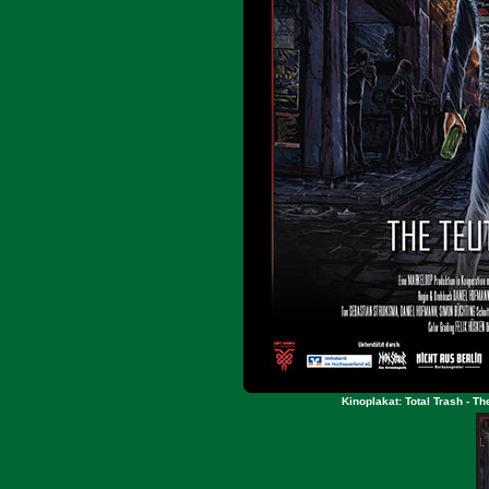
Kinoplakat: Total Trash - T