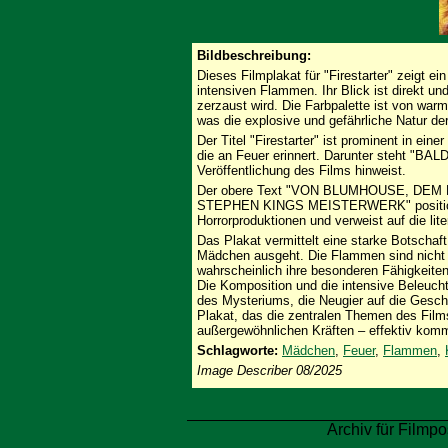
Bildbeschreibung:
Dieses Filmplakat für "Firestarter" zeigt
intensiven Flammen. Ihr Blick ist direkt u
zerzaust wird. Die Farbpalette ist von wa
was die explosive und gefährliche Natur der 
Der Titel "Firestarter" ist prominent in einer
die an Feuer erinnert. Darunter steht "BA
Veröffentlichung des Films hinweist.
Der obere Text "VON BLUMHOUSE, D
STEPHEN KINGS MEISTERWERK" positionier
Horrorproduktionen und verweist auf die lit
Das Plakat vermittelt eine starke Botscha
Mädchen ausgeht. Die Flammen sind nicht n
wahrscheinlich ihre besonderen Fähigkeite
Die Komposition und die intensive Beleuc
des Mysteriums, die Neugier auf die Geschi
Plakat, das die zentralen Themen des Film
außergewöhnlichen Kräften – effektiv komm
Schlagworte:
Mädchen
,
Feuer
,
Flammen
,
Image Describer 08/2025
Archiv für Filmpo