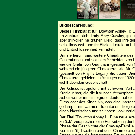
Bildbeschreibung:
Dieses Filmplakat für "Downton Abbey II: E
Im Zentrum steht Lady Mary Crawley, gespie
aber stilvollen hellgrünen Kleid, das ihre d
selbstbewusst, und ihr Blick ist direkt auf 
und Entschlossenheit vermittelt.
Um sie herum sind weitere Charaktere des F
Generationen und sozialen Schichten von 
wie die Gräfin von Grantham (gespielt von
während die jüngeren Charaktere, wie Mr. 
(gespielt von Phyllis Logan), die treuen D
Charaktere, gekleidet in Anzügen der 1920e
wohlhabenden Gesellschaft.
Die Kulisse ist opulent, mit schweren Vor
Kronleuchter, die die luxuriöse Atmosphär
Scheinwerfer im Hintergrund deutet auf die
Films oder des Kinos hin, was eine interes
gedämpft, mit warmen Brauntönen, Beige u
einen klassischen und zeitlosen Look verlei
Der Titel "Downton Abbey II: Eine neue Ära
zurück" versprechen eine Fortsetzung der b
Phase der Geschichte der Crawley-Familie e
Kontinuität, Tradition und dem Charme eine