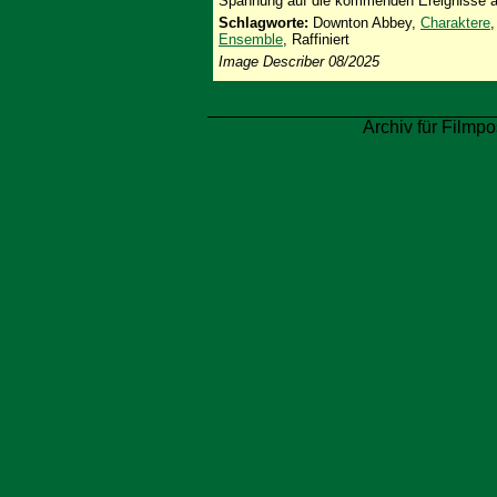
Spannung auf die kommenden Ereignisse a
Schlagworte:
Downton Abbey,
Charaktere
,
Ensemble
, Raffiniert
Image Describer 08/2025
Archiv für Filmpo