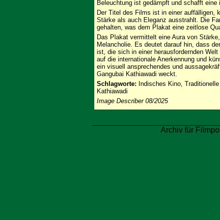
Beleuchtung ist gedämpft und schafft eine 
Der Titel des Films ist in einer auffälligen, 
Stärke als auch Eleganz ausstrahlt. Die Fa
gehalten, was dem Plakat eine zeitlose Qual
Das Plakat vermittelt eine Aura von Stärke
Melancholie. Es deutet darauf hin, dass der
ist, die sich in einer herausfordernden Wel
auf die internationale Anerkennung und küns
ein visuell ansprechendes und aussagekräf
Gangubai Kathiawadi weckt.
Schlagworte:
Indisches Kino, Traditionelle
Kathiawadi
Image Describer 08/2025
Archiv für Filmpo