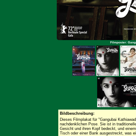
Filmposter: Gang
Bildbeschreibung:
Dieses Filmplakat für "Gangubai Kathiawadi" 
nachdenklichen Pose. Sie ist in traditionell
Gesicht und ihren Kopf bedeckt, und einem 
Tisch oder einer Bank ausgestreckt, was ei