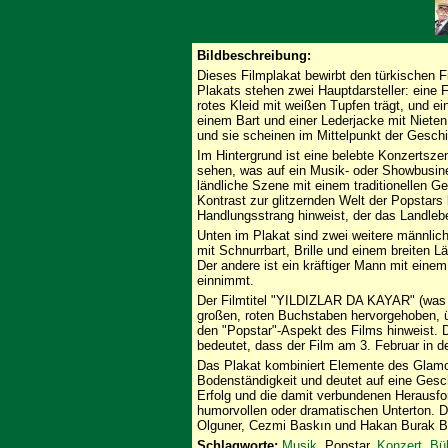
Bildbeschreibung:
Dieses Filmplakat bewirbt den türkischen F
Plakats stehen zwei Hauptdarsteller: eine F
rotes Kleid mit weißen Tupfen trägt, und 
einem Bart und einer Lederjacke mit Nieten
und sie scheinen im Mittelpunkt der Gesch
Im Hintergrund ist eine belebte Konzertsz
sehen, was auf ein Musik- oder Showbusine
ländliche Szene mit einem traditionellen 
Kontrast zur glitzernden Welt der Popstars
Handlungsstrang hinweist, der das Landle
Unten im Plakat sind zwei weitere männliche
mit Schnurrbart, Brille und einem breiten L
Der andere ist ein kräftiger Mann mit ein
einnimmt.
Der Filmtitel "YILDIZLAR DA KAYAR" (was wö
großen, roten Buchstaben hervorgehoben, 
den "Popstar"-Aspekt des Films hinweist
bedeutet, dass der Film am 3. Februar in d
Das Plakat kombiniert Elemente des Glamo
Bodenständigkeit und deutet auf eine Gesc
Erfolg und die damit verbundenen Herausfo
humorvollen oder dramatischen Unterton. D
Olguner, Cezmi Baskın und Hakan Burak Bo
Schlagworte:
Musik
, Popstar,
Konzert
,
Bü