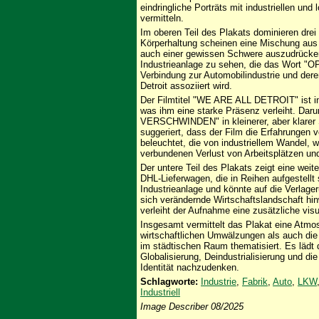
eindringliche Porträts mit industriellen un
vermitteln.
Im oberen Teil des Plakats dominieren drei
Körperhaltung scheinen eine Mischung aus 
auch einer gewissen Schwere auszudrücken.
Industrieanlage zu sehen, die das Wort "OP
Verbindung zur Automobilindustrie und dere
Detroit assoziiert wird.
Der Filmtitel "WE ARE ALL DETROIT" ist in
was ihm eine starke Präsenz verleiht. Dar
VERSCHWINDEN" in kleinerer, aber klarer S
suggeriert, dass der Film die Erfahrungen 
beleuchtet, die von industriellem Wandel, 
verbundenen Verlust von Arbeitsplätzen und 
Der untere Teil des Plakats zeigt eine weit
DHL-Lieferwagen, die in Reihen aufgestellt 
Industrieanlage und könnte auf die Verlager
sich verändernde Wirtschaftslandschaft hi
verleiht der Aufnahme eine zusätzliche visu
Insgesamt vermittelt das Plakat eine Atmo
wirtschaftlichen Umwälzungen als auch die
im städtischen Raum thematisiert. Es lädt 
Globalisierung, Deindustrialisierung und 
Identität nachzudenken.
Schlagworte:
Industrie
,
Fabrik
,
Auto
,
LKW
Industriell
Image Describer 08/2025