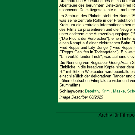
Dramatik und Bedeutung des Films unterstre
Abenteuer des berühmten Detektivs Fred Re
spannende Detektivgeschichte mit mehrere
Im Zentrum des Plakats steht der Name "E
was seine zentrale Rolle in der Produktion 
Kreis um die zentralen Informationen heru
des Films zu präsentieren und die Neugier
unter anderem eine Autoverfolgungsjagd ("S
("Die Flucht der Verbrecher"), einen hinterh
einen Kampf auf einer elektrischen Bahn ("
Fred Repps und Edy Dengel ("Fred Repps - 
("Repps Gehilfen in Todesgefahr"). Ein weite
"Ein verblüffender Trick", was auf eine cl
Die Nennung von Regisseur Georg Adam Stre
Einblicke in die kreativen Köpfe hinter de
H." mit Sitz in Wiesbaden wird ebenfalls p
einschließlich der dekorativen Ränder und d
frühen deutschen Filmplakate wider und ver
Stummfilms.
Schlagworte:
Detektiv
,
Krimi
,
Maske
,
Sch
Image Describer 08/2025
Archiv für Filmpo