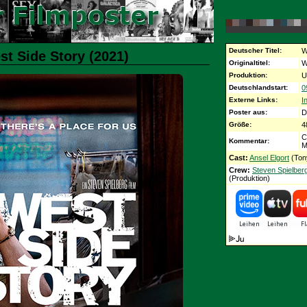
Deutscher Titel:
W
st Side Story (2021)
Originaltitel:
W
Produktion:
U
Deutschlandstart:
0
Externe Links:
I
Poster aus:
D
Größe:
4
C
Kommentar:
M
Cast:
Ansel Elgort
(Ton
Crew:
Steven Spielber
(Produktion)