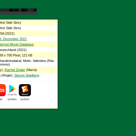
est Side Story
est Side Story
SA (2021)
9. Dezember 2021
nternet Movie Database
eutschland (2021)
89 x 700 Pixel, 121 kB
harakterplakat; Motiv: Valentina (Rita
oreno)
y),
Rachel Zegler
(María)
g
(Regie),
Steven Spielberg