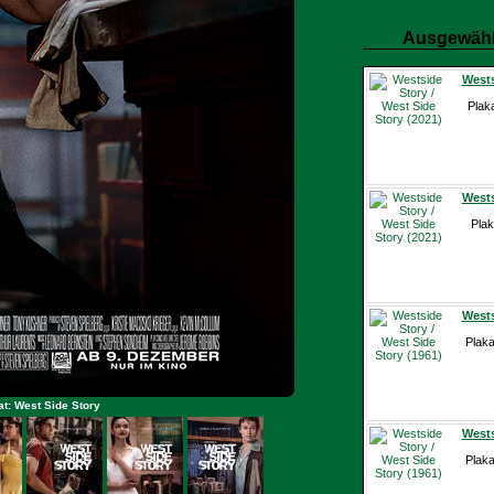
Ausgewähl
Wests
Plak
Wests
Plak
Wests
Plaka
t: West Side Story
Wests
Plaka