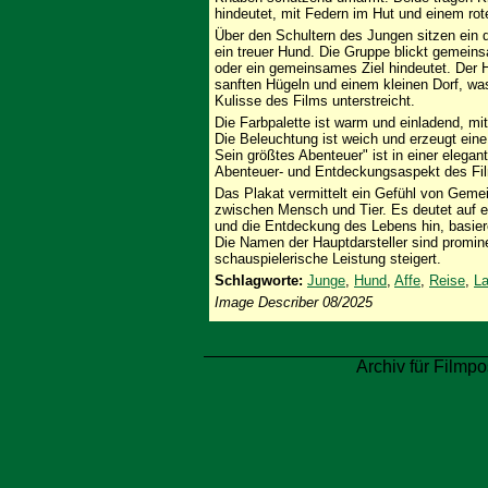
hindeutet, mit Federn im Hut und einem ro
Über den Schultern des Jungen sitzen ein dr
ein treuer Hund. Die Gruppe blickt gemein
oder ein gemeinsames Ziel hindeutet. Der Hi
sanften Hügeln und einem kleinen Dorf, was
Kulisse des Films unterstreicht.
Die Farbpalette ist warm und einladend, mi
Die Beleuchtung ist weich und erzeugt eine
Sein größtes Abenteuer" ist in einer elegan
Abenteuer- und Entdeckungsaspekt des Fil
Das Plakat vermittelt ein Gefühl von Geme
zwischen Mensch und Tier. Es deutet auf 
und die Entdeckung des Lebens hin, basie
Die Namen der Hauptdarsteller sind promine
schauspielerische Leistung steigert.
Schlagworte:
Junge
,
Hund
,
Affe
,
Reise
,
La
Image Describer 08/2025
Archiv für Filmpo