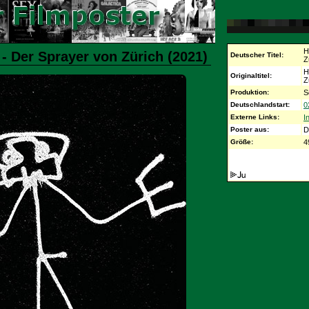
H
 - Der Sprayer von Zürich (2021)
Deutscher Titel:
Z
H
Originaltitel:
Z
Produktion:
S
Deutschlandstart:
0
Externe Links:
I
Poster aus:
D
Größe:
4