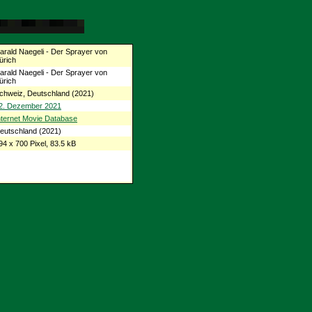
arald Naegeli - Der Sprayer von
ürich
arald Naegeli - Der Sprayer von
ürich
chweiz, Deutschland (2021)
2. Dezember 2021
nternet Movie Database
eutschland (2021)
94 x 700 Pixel, 83.5 kB