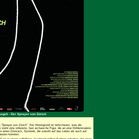
aegeli - Der Sprayer von Zürich
"Sprayer von Zürich". Der Hintergrund ist tiefschwarz, was die
teht eine stilisierte, fast archaische Figur, die an eine Höhlenmalerei
eren einen Dreizack, Symbole, die sowohl auf das Leben als auch auf
deuten könnten.