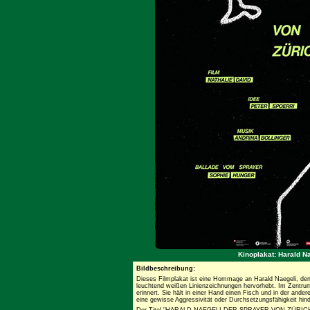
Kinoplakat: Harald N
Bildbeschreibung:
Dieses Filmplakat ist eine Hommage an Harald Naegeli, den 
leuchtend weißen Linienzeichnungen hervorhebt. Im Zentrum s
erinnert. Sie hält in einer Hand einen Fisch und in der and
eine gewisse Aggressivität oder Durchsetzungsfähigkeit hin