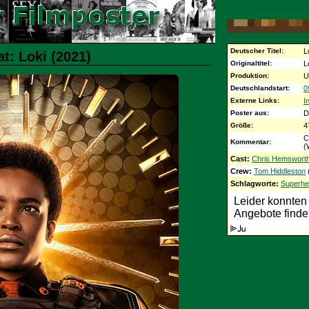
Deutscher Titel:
L
t: Loki (2021)
Originaltitel:
L
Produktion:
U
Deutschlandstart:
0
Externe Links:
I
Poster aus:
D
Größe:
4
C
Kommentar:
(
Cast:
Chris Hemswort
Crew:
Tom Hiddleston
Schlagworte:
Superhe