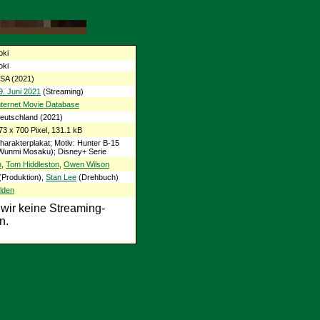
oki
oki
SA (2021)
9. Juni 2021
(Streaming)
nternet Movie Database
eutschland (2021)
73 x 700 Pixel, 131.1 kB
harakterplakat; Motiv: Hunter B-15
Wunmi Mosaku); Disney+ Serie
h
,
Tom Hiddleston
,
Owen Wilson
(Produktion),
Stan Lee
(Drehbuch)
lden