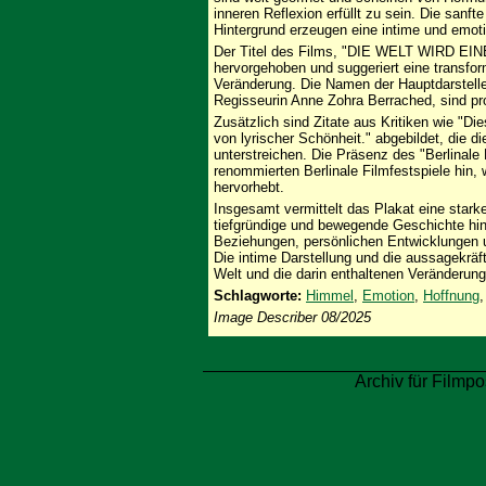
inneren Reflexion erfüllt zu sein. Die sanf
Hintergrund erzeugen eine intime und emot
Der Titel des Films, "DIE WELT WIRD EIN
hervorgehoben und suggeriert eine transfo
Veränderung. Die Namen der Hauptdarstelle
Regisseurin Anne Zohra Berrached, sind pro
Zusätzlich sind Zitate aus Kritiken wie "Di
von lyrischer Schönheit." abgebildet, die 
unterstreichen. Die Präsenz des "Berlinal
renommierten Berlinale Filmfestspiele hin,
hervorhebt.
Insgesamt vermittelt das Plakat eine stark
tiefgründige und bewegende Geschichte hin
Beziehungen, persönlichen Entwicklungen 
Die intime Darstellung und die aussagekräft
Welt und die darin enthaltenen Veränderung
Schlagworte:
Himmel
,
Emotion
,
Hoffnung
Image Describer 08/2025
Archiv für Filmpo