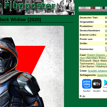
Deutscher Titel:
B
Black Widow (2020)
Originaltitel:
B
Produktion:
U
Deutschlandstart:
0
Externe Links:
I
Poster aus:
D
Größe:
4
C
Kommentar:
T
Cast:
Robert Downey J
Hurt
(Secretary Ross)
Romanoff / Black Wido
Taskmaster),
Florence
(Clint Barton / Hawkeye 
Crew:
Scarlett Johans
Schlagworte:
Superhe