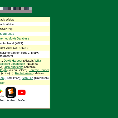
lack Widow
lack Widow
SA (2020)
8. Juli 2021
nternet Movie Database
eutschland (2021)
90 x 700 Pixel, 136.8 kB
harakterbanner Serie 2; Motiv:
askmaster
r.
,
David Harbour
(Alexei),
William
,
Scarlett Johansson
(Natasha
w),
Olga Kurylenko
(Antonia /
 Pugh
(Yelena Belova),
Jeremy Renner
(voice)...),
Rachel Weisz
(Melina)
son
(Produktion),
Stan Lee
(Drehbuch)
lden