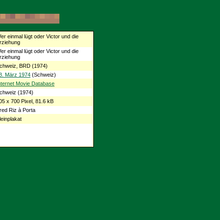
er einmal lügt oder Victor und die
rziehung
er einmal lügt oder Victor und die
rziehung
chweiz, BRD (1974)
8. März 1974
(Schweiz)
nternet Movie Database
chweiz (1974)
05 x 700 Pixel, 81.6 kB
red Riz à Porta
leinplakat