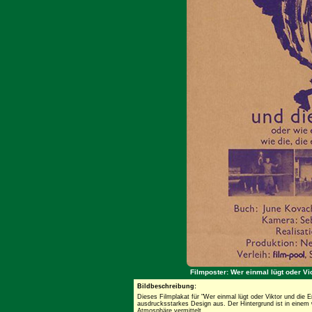
Filmposter: Wer einmal lügt oder Vi
Bildbeschreibung:
Dieses Filmplakat für "Wer einmal lügt oder Viktor und die 
ausdrucksstarkes Design aus. Der Hintergrund ist in einem 
Atmosphäre vermittelt.