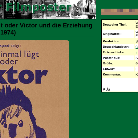
W
t oder Victor und die Erziehung
Deutscher Titel:
E
(1974)
W
Originaltitel:
E
Produktion:
S
Deutschlandstart:
0
Externe Links:
I
Poster aus:
S
Größe:
4
Entwurf:
F
Kommentar:
K