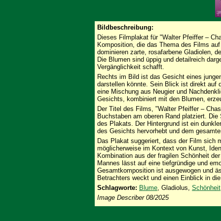
Bildbeschreibung:
Dieses Filmplakat für "Walter Pfeiffer – Ch
Komposition, die das Thema des Films auf 
dominieren zarte, rosafarbene Gladiolen, de
Die Blumen sind üppig und detailreich dar
Vergänglichkeit schafft.
Rechts im Bild ist das Gesicht eines junge
darstellen könnte. Sein Blick ist direkt au
eine Mischung aus Neugier und Nachdenkl
Gesichts, kombiniert mit den Blumen, erze
Der Titel des Films, "Walter Pfeiffer – Cha
Buchstaben am oberen Rand platziert. Die Sc
des Plakats. Der Hintergrund ist ein dunkle
des Gesichts hervorhebt und dem gesamten 
Das Plakat suggeriert, dass der Film sich
möglicherweise im Kontext von Kunst, Iden
Kombination aus der fragilen Schönheit de
Mannes lässt auf eine tiefgründige und emo
Gesamtkomposition ist ausgewogen und äs
Betrachters weckt und einen Einblick in di
Schlagworte:
Blume
, Gladiolus,
Schönheit
Image Describer 08/2025