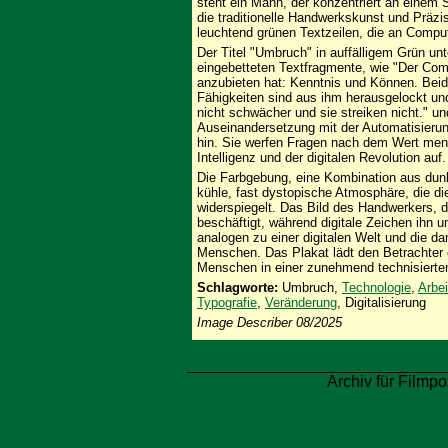
steht ein Mann, der konzentriert an einem Sa
die traditionelle Handwerkskunst und Präzi
leuchtend grünen Textzeilen, die an Comput
Der Titel "Umbruch" in auffälligem Grün un
eingebetteten Textfragmente, wie "Der Comp
anzubieten hat: Kenntnis und Können. Beid
Fähigkeiten sind aus ihm herausgelockt un
nicht schwächer und sie streiken nicht." un
Auseinandersetzung mit der Automatisieru
hin. Sie werfen Fragen nach dem Wert mensc
Intelligenz und der digitalen Revolution auf.
Die Farbgebung, eine Kombination aus dun
kühle, fast dystopische Atmosphäre, die di
widerspiegelt. Das Bild des Handwerkers, d
beschäftigt, während digitale Zeichen ihn 
analogen zu einer digitalen Welt und die d
Menschen. Das Plakat lädt den Betrachter e
Menschen in einer zunehmend technisierte
Schlagworte:
Umbruch,
Technologie
,
Arbei
Typografie
,
Veränderung
, Digitalisierung
Image Describer 08/2025
Archiv für Filmpo