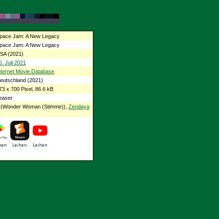
pace Jam: A New Legacy
pace Jam: A New Legacy
SA (2021)
5. Juli 2021
nternet Movie Database
eutschland (2021)
73 x 700 Pixel, 86.6 kB
easer
(Wonder Woman (Stimme)),
Zendaya