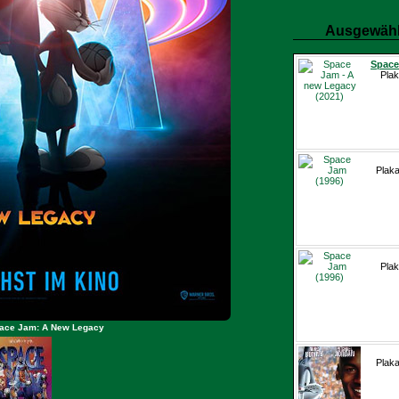
Ausgewähl
Space
Plak
Plaka
Plak
pace Jam: A New Legacy
Plaka