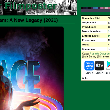
Deutscher Titel:
S
Jam: A New Legacy (2021)
Originaltitel:
S
Produktion:
U
Deutschlandstart:
1
Externe Links:
I
Poster aus:
D
Größe:
4
Kommentar:
T
Cast:
Rosario Dawson
(Lola Bunny (Stimme))