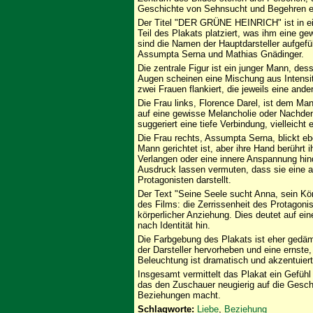
Geschichte von Sehnsucht und Begehren e
Der Titel "DER GRÜNE HEINRICH" ist in ei
Teil des Plakats platziert, was ihm eine g
sind die Namen der Hauptdarsteller aufgefü
Assumpta Serna und Mathias Gnädinger.
Die zentrale Figur ist ein junger Mann, dess
Augen scheinen eine Mischung aus Intensit
zwei Frauen flankiert, die jeweils eine and
Die Frau links, Florence Darel, ist dem Ma
auf eine gewisse Melancholie oder Nachden
suggeriert eine tiefe Verbindung, vielleicht
Die Frau rechts, Assumpta Serna, blickt ebe
Mann gerichtet ist, aber ihre Hand berührt i
Verlangen oder eine innere Anspannung hind
Ausdruck lassen vermuten, dass sie eine an
Protagonisten darstellt.
Der Text "Seine Seele sucht Anna, sein Körp
des Films: die Zerrissenheit des Protagoni
körperlicher Anziehung. Dies deutet auf ei
nach Identität hin.
Die Farbgebung des Plakats ist eher gedämp
der Darsteller hervorheben und eine ernste
Beleuchtung ist dramatisch und akzentuier
Insgesamt vermittelt das Plakat ein Gefüh
das den Zuschauer neugierig auf die Gesch
Beziehungen macht.
Schlagworte:
Liebe
,
Beziehung