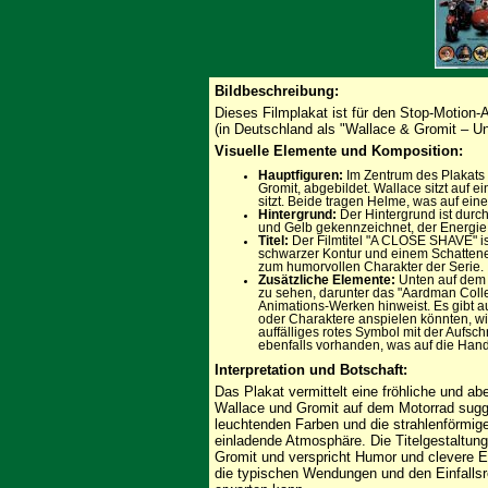
Bildbeschreibung:
Dieses Filmplakat ist für den Stop-Motion
(in Deutschland als "Wallace & Gromit – U
Visuelle Elemente und Komposition:
Hauptfiguren:
Im Zentrum des Plakats 
Gromit, abgebildet. Wallace sitzt auf
sitzt. Beide tragen Helme, was auf ein
Hintergrund:
Der Hintergrund ist durc
und Gelb gekennzeichnet, der Energie 
Titel:
Der Filmtitel "A CLOSE SHAVE" ist
schwarzer Kontur und einem Schatteneffe
zum humorvollen Charakter der Serie.
Zusätzliche Elemente:
Unten auf dem 
zu sehen, darunter das "Aardman Coll
Animations-Werken hinweist. Es gibt au
oder Charaktere anspielen könnten, wi
auffälliges rotes Symbol mit der Aufsch
ebenfalls vorhanden, was auf die Hand
Interpretation und Botschaft:
Das Plakat vermittelt eine fröhliche und a
Wallace und Gromit auf dem Motorrad sugge
leuchtenden Farben und die strahlenförmig
einladende Atmosphäre. Die Titelgestaltung
Gromit und verspricht Humor und clevere E
die typischen Wendungen und den Einfallsr