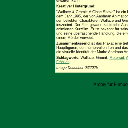
erwarten kann.
Kreativer Hintergrund:
"Wallace & Gromit: A Close Shave" ist ein 
dem Jahr 1995, der von Aardman Animations 
den beliebten Charakteren Wallace und Gr
inszeniert. Der Film gewann zahlreiche Au
animierten Kurzfilm. Er ist bekannt für sei
und seine überraschende Handlung, die ein
einem Mörder verwebt.
Zusammenfassend
ist das Plakat eine tre
Hauptfiguren, den humorvollen Ton und das
die visuelle Identität der Marke Aardman A
Schlagworte:
Wallace, Gromit,
Motorrad
,
A
Fröhlich
Image Describer 08/2025
Archiv für Filmpo