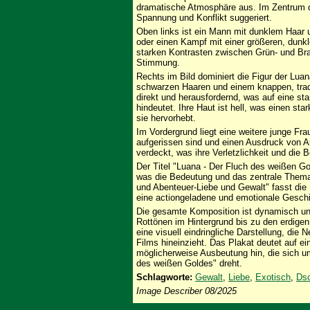
dramatische Atmosphäre aus. Im Zentrum de
Spannung und Konflikt suggeriert.
Oben links ist ein Mann mit dunklem Haar u
oder einen Kampf mit einer größeren, dunkle
starken Kontrasten zwischen Grün- und Brau
Stimmung.
Rechts im Bild dominiert die Figur der Luan
schwarzen Haaren und einem knappen, tradi
direkt und herausfordernd, was auf eine sta
hindeutet. Ihre Haut ist hell, was einen st
sie hervorhebt.
Im Vordergrund liegt eine weitere junge Fr
aufgerissen sind und einen Ausdruck von An
verdeckt, was ihre Verletzlichkeit und die 
Der Titel "Luana - Der Fluch des weißen Gol
was die Bedeutung und das zentrale Thema 
und Abenteuer-Liebe und Gewalt" fasst di
eine actiongeladene und emotionale Geschi
Die gesamte Komposition ist dynamisch und
Rottönen im Hintergrund bis zu den erdigen
eine visuell eindringliche Darstellung, die
Films hineinzieht. Das Plakat deutet auf e
möglicherweise Ausbeutung hin, die sich u
des weißen Goldes" dreht.
Schlagworte:
Gewalt
,
Liebe
,
Exotisch
,
Ds
Image Describer 08/2025