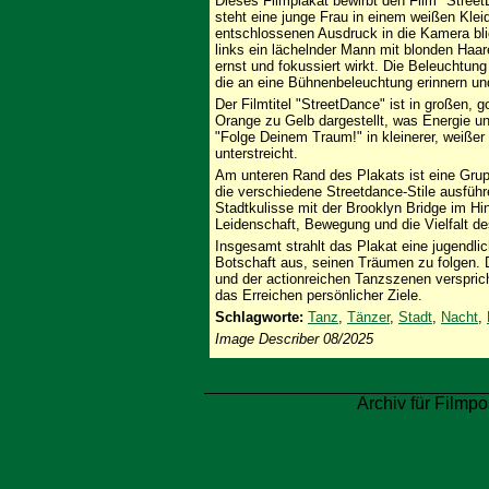
Dieses Filmplakat bewirbt den Film "Stree
steht eine junge Frau in einem weißen Klei
entschlossenen Ausdruck in die Kamera blic
links ein lächelnder Mann mit blonden Haa
ernst und fokussiert wirkt. Die Beleuchtung 
die an eine Bühnenbeleuchtung erinnern un
Der Filmtitel "StreetDance" ist in großen,
Orange zu Gelb dargestellt, was Energie un
"Folge Deinem Traum!" in kleinerer, weißer 
unterstreicht.
Am unteren Rand des Plakats ist eine Gru
die verschiedene Streetdance-Stile ausfüh
Stadtkulisse mit der Brooklyn Bridge im Hi
Leidenschaft, Bewegung und die Vielfalt d
Insgesamt strahlt das Plakat eine jugendli
Botschaft aus, seinen Träumen zu folgen. D
und der actionreichen Tanzszenen verspric
das Erreichen persönlicher Ziele.
Schlagworte:
Tanz
,
Tänzer
,
Stadt
,
Nacht
,
Image Describer 08/2025
Archiv für Filmpo