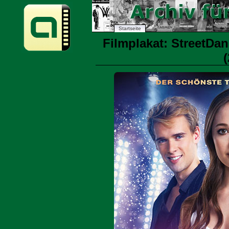
Startseite
Filmplakat: StreetDa
(