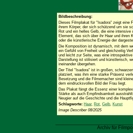
Bildbeschreibung:
Dieses Filmplakat für "Isadora" zeigt eine F
ihrem Körper, der sich schützend um sie s
Rot und ein helles Gelb, die eine intensiv
Element, das sich über ihr Haar und ihren 
oder die künstlerische Energie der dargeste
Die Komposition ist dynamisch, mit dem 
ein Gefühl von Freiheit und gleichzeitig Verl
und leicht zur Seite, was eine introspekti
Darstellung ist stilisiert und künstlerisch,
ineinander übergehen.
Der Titel "Isadora" ist in großen, schwar
platziert, was ihm eine starke Präsenz verl
Besetzung und die Filmemacher sind kleine
dem eindrucksvollen Bild der Frau liegt.
Das Plakat fängt die Essenz einer komplex
Stärke als auch Empfindsamkeit ausstrahlt.
Neugier auf die Geschichte und die Hauptfi
Schlagworte:
Haar
,
Rot
,
Gelb
,
Kunst
Image Describer 08/2025
Archiv für Filmpo