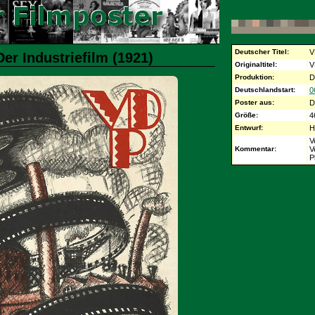
Deutscher Titel:
V
er Industriefilm (1921)
Originaltitel:
V
Produktion:
D
Deutschlandstart:
0
Poster aus:
D
Größe:
4
Entwurf:
H
V
Kommentar:
V
P