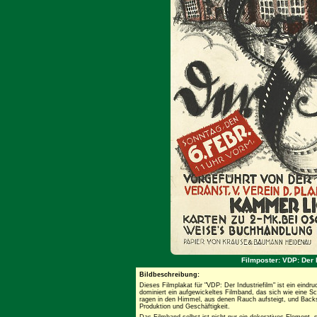
Filmposter: VDP: Der 
Bildbeschreibung:
Dieses Filmplakat für "VDP: Der Industriefilm" ist ein eindru
dominiert ein aufgewickeltes Filmband, das sich wie eine Sc
ragen in den Himmel, aus denen Rauch aufsteigt, und Backs
Produktion und Geschäftigkeit.