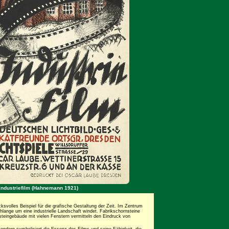
Industriefilm (Hahnemann 1921)
cksvolles Beispiel für die grafische Gestaltung der Zeit. Im Zentrum
hlange um eine industrielle Landschaft windet. Fabrikschornsteine
teingebäude mit vielen Fenstern vermitteln den Eindruck von