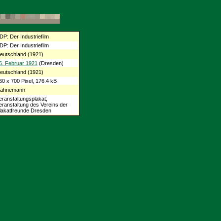
DP: Der Industriefilm
DP: Der Industriefilm
eutschland (1921)
6. Februar 1921
(Dresden)
eutschland (1921)
60 x 700 Pixel, 176.4 kB
ahnemann
eranstaltungsplakat;
eranstaltung des Vereins der
lakatfreunde Dresden