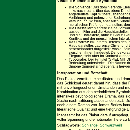
Visuelle Elemente und Symbolik:
Die Schlange:
Das dominierende Elemen
links nach rechts über das obere Dritte
angedeutete Kopf mit heraushängende
Verführung und potenzieller Bedrohung.
Versuchung, Wissen, aber auch Sünde 
moralischen Prüfungen darstellen, den
Die Darsteller:
Mehrere kleine Schwar
aus dem Film und die Hauptdarsteller.
und die Charaktere, ohne zu viel zu v
Konflikts und der menschlichen Interak
Das Porträt:
Im unteren Bereich des Pla
Hauptdarsteller, Laurence Olivier und 
nebeneinander dargestellt, was auf ein
zwischen ihnen hindeutet. Der dekorat
Eleganz, steht aber im Kontrast zur be
Typografie:
Der Filmtitel "SPIEL MIT D
Bedeutung unterstreicht. Die Namen de
Simone Signoret sind ebenfalls hervorg
Interpretation und Botschaft:
Das Plakat vermittelt eine düstere und dr
das Schicksal deutet darauf hin, dass der 
mit unvorhergesehenen Umständen und mora
Kombination aus den bedrohlichen Symbolen
intensives psychologisches Drama, das si
Suche nach Erlösung auseinandersetzt. Di
nach einem Roman von James Barlow handel
literarische Qualität und eine tiefgründige 
Insgesamt ist das Plakat darauf ausgelegt
voller Spannung und emotionaler Tiefe zu l
Schlagworte:
Schlange
,
Schwarzweiß