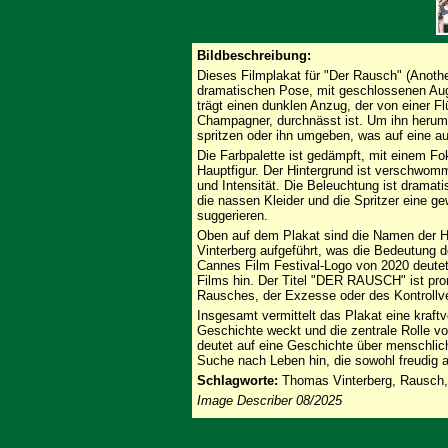
Bildbeschreibung:
Dieses Filmplakat für "Der Rausch" (Anoth
dramatischen Pose, mit geschlossenen Aug
trägt einen dunklen Anzug, der von einer F
Champagner, durchnässt ist. Um ihn herum 
spritzen oder ihn umgeben, was auf eine a
Die Farbpalette ist gedämpft, mit einem F
Hauptfigur. Der Hintergrund ist verschwom
und Intensität. Die Beleuchtung ist dramat
die nassen Kleider und die Spritzer eine ge
suggerieren.
Oben auf dem Plakat sind die Namen der H
Vinterberg aufgeführt, was die Bedeutung d
Cannes Film Festival-Logo von 2020 deutet
Films hin. Der Titel "DER RAUSCH" ist pro
Rausches, der Exzesse oder des Kontrollve
Insgesamt vermittelt das Plakat eine kraftv
Geschichte weckt und die zentrale Rolle v
deutet auf eine Geschichte über menschli
Suche nach Leben hin, die sowohl freudig al
Schlagworte:
Thomas Vinterberg, Rausch
Image Describer 08/2025