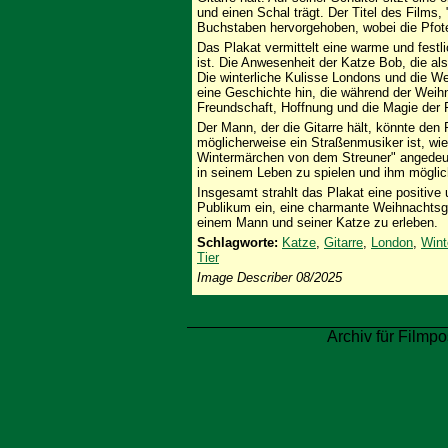
und einen Schal trägt. Der Titel des Films,
Buchstaben hervorgehoben, wobei die Pfote 
Das Plakat vermittelt eine warme und festl
ist. Die Anwesenheit der Katze Bob, die als 
Die winterliche Kulisse Londons und die 
eine Geschichte hin, die während der Weih
Freundschaft, Hoffnung und die Magie der 
Der Mann, der die Gitarre hält, könnte den 
möglicherweise ein Straßenmusiker ist, wie 
Wintermärchen von dem Streuner" angedeute
in seinem Leben zu spielen und ihm möglic
Insgesamt strahlt das Plakat eine positiv
Publikum ein, eine charmante Weihnachtsg
einem Mann und seiner Katze zu erleben.
Schlagworte:
Katze
,
Gitarre
,
London
,
Wint
Tier
Image Describer 08/2025
Archiv für Filmpo