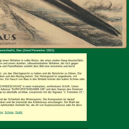
eeschuh's, Das (Josef Fenneker 1921)
inen Skifahrer in voller Aktion, der einen steilen Hang hinunterfährt.
ien und einem dunklen, silhouettenhaften Skifahrer, der sich gegen
und Pastellfarben verleiht dem Bild eine texturierte und leicht
ckt, um das Gleichgewicht zu halten und die Skistöcke zu führen. Die
keit und den Abstieg betont. Der Hintergrund ist angedeutet, mit
ren. Ein Hauch von Blau in den Wirbeln könnte den kalten Schnee oder
HNEESCHUHS" in einer markanten, serifenlosen Schrift. Unten
er Adresse "KURFÜRSTENDAMM 236" und dem Namen des Direktors
t ebenfalls sichtbar, zusammen mit der Signatur "J. Fenneker 21.",
nd der Schönheit des Wintersports. Die Komposition ist darauf
enken und die Intensität des Erlebnisses einzufangen. Die Wahl der
 Jahrhundert Ästhetik hin, die oft von Expressionismus oder Art déco
ng
,
Schnee
,
Grafik