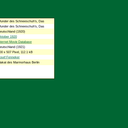
under des Schneeschuh's, Das
under des Schneeschuh's, Das
eutschland (1920)
ktober 1920
nternet Movie Database
eutschland (1921)
00 x 507 Pixel, 112.1 kB
osef Fenneker
lakat des Marmorhaus Berlin