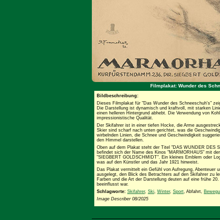
Filmplakat: Wunder des Schn
Bildbeschreibung:
Dieses Filmplakat für "Das Wunder des Schneeschuh's" zeigt e
Die Darstellung ist dynamisch und kraftvoll, mit starken Lin
einen helleren Hintergrund abhebt. Die Verwendung von Kohle 
impressionistische Qualität.
Der Skifahrer ist in einer tiefen Hocke, die Arme ausgestre
Skier sind scharf nach unten gerichtet, was die Geschwindig
wirbelnden Linien, die Schnee und Geschwindigkeit suggerie
den Himmel darstellen.
Oben auf dem Plakat steht der Titel "DAS WUNDER DES SC
befindet sich der Name des Kinos "MARMORHAUS" mit d
"SIEGBERT GOLDSCHMIDT". Ein kleines Emblem oder Logo is
was auf den Künstler und das Jahr 1921 hinweist.
Das Plakat vermittelt ein Gefühl von Aufregung, Abenteuer u
ausgelegt, den Blick des Betrachters auf den Skifahrer zu l
Farben und die Art der Darstellung deuten auf eine frühe 20.
beeinflusst war.
Schlagworte:
Skifahrer
,
Ski
,
Winter
,
Sport
, Abfahrt,
Bewegu
Image Describer 08/2025