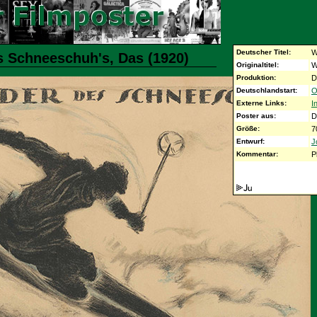
Deutscher Titel:
W
s Schneeschuh's, Das (1920)
Originaltitel:
W
Produktion:
D
Deutschlandstart:
O
Externe Links:
I
Poster aus:
D
Größe:
7
Entwurf:
J
Kommentar:
P