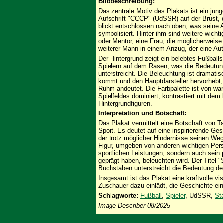
Bildbeschreibung:
Das zentrale Motiv des Plakats ist ein jung
Aufschrift "СССР" (UdSSR) auf der Brust, d
blickt entschlossen nach oben, was seine 
symbolisiert. Hinter ihm sind weitere wicht
oder Mentor, eine Frau, die möglicherweise 
weiterer Mann in einem Anzug, der eine Auto
Der Hintergrund zeigt ein belebtes Fußball
Spielern auf dem Rasen, was die Bedeutun
unterstreicht. Die Beleuchtung ist dramatis
kommt und den Hauptdarsteller hervorhebt,
Ruhm andeutet. Die Farbpalette ist von w
Spielfeldes dominiert, kontrastiert mit d
Hintergrundfiguren.
Interpretation und Botschaft:
Das Plakat vermittelt eine Botschaft von T
Sport. Es deutet auf eine inspirierende Ge
der trotz möglicher Hindernisse seinen Weg 
Figur, umgeben von anderen wichtigen Perso
sportlichen Leistungen, sondern auch sein 
geprägt haben, beleuchten wird. Der Titel "
Buchstaben unterstreicht die Bedeutung de
Insgesamt ist das Plakat eine kraftvolle vi
Zuschauer dazu einlädt, die Geschichte ei
Schlagworte:
Fußball
,
Spieler
, UdSSR,
St
Image Describer 08/2025