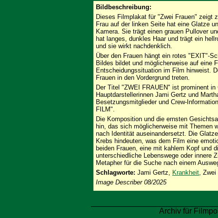
Bildbeschreibung:
Dieses Filmplakat für "Zwei Frauen" zeigt 
Frau auf der linken Seite hat eine Glatze u
Kamera. Sie trägt einen grauen Pullover un
hat langes, dunkles Haar und trägt ein hellr
und sie wirkt nachdenklich.
Über den Frauen hängt ein rotes "EXIT"-Sc
Bildes bildet und möglicherweise auf eine 
Entscheidungssituation im Film hinweist. De
Frauen in den Vordergrund treten.
Der Titel "ZWEI FRAUEN" ist prominent i
Hauptdarstellerinnen Jami Gertz und Martha 
Besetzungsmitglieder und Crew-Informati
FILM".
Die Komposition und die ernsten Gesichtsa
hin, das sich möglicherweise mit Themen w
nach Identität auseinandersetzt. Die Glatze
Krebs hindeuten, was dem Film eine emotion
beiden Frauen, eine mit kahlem Kopf und d
unterschiedliche Lebenswege oder innere Z
Metapher für die Suche nach einem Auswe
Schlagworte:
Jami Gertz,
Krankheit
, Zwei
Image Describer 08/2025
Archiv für Filmpo