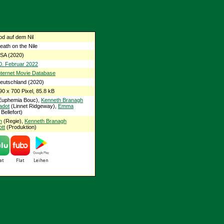
od auf dem Nil
eath on the Nile
SA (2020)
0. Februar 2022
nternet Movie Database
eutschland (2020)
90 x 700 Pixel, 85.8 kB
Euphemia Bouc),
Kenneth Branagh
adot
(Linnet Ridgeway),
Emma
Bellefort)
h
(Regie),
Kenneth Branagh
ott
(Produktion)