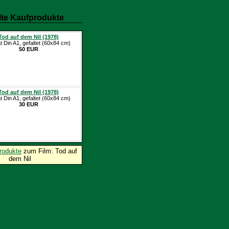
te Kaufprodukte
Tod auf dem Nil (1978)
t Din A1, gefaltet (60x84 cm)
50 EUR
Tod auf dem Nil (1978)
t Din A1, gefaltet (60x84 cm)
30 EUR
rodukte
zum Film: Tod auf
dem Nil