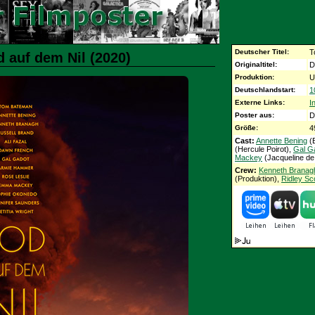
Deutscher Titel:
T
d auf dem Nil (2020)
Originaltitel:
D
Produktion:
U
Deutschlandstart:
1
Externe Links:
I
Poster aus:
D
Größe:
4
Cast:
Annette Bening
(
(Hercule Poirot),
Gal G
Mackey
(Jacqueline de 
Crew:
Kenneth Branag
(Produktion),
Ridley Sc