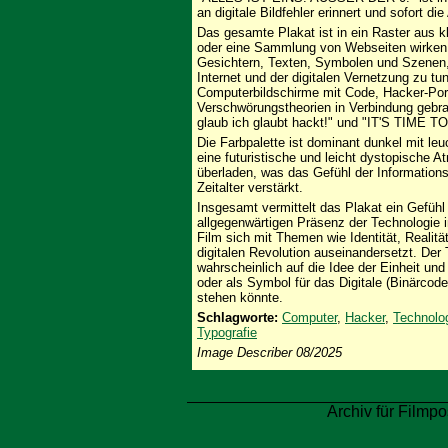
an digitale Bildfehler erinnert und sofort d
Das gesamte Plakat ist in ein Raster aus kle
oder eine Sammlung von Webseiten wirken.
Gesichtern, Texten, Symbolen und Szenen, 
Internet und der digitalen Vernetzung zu t
Computerbildschirme mit Code, Hacker-Port
Verschwörungstheorien in Verbindung gebrac
glaub ich glaubt hackt!" und "IT'S TIM
Die Farbpalette ist dominant dunkel mit le
eine futuristische und leicht dystopische A
überladen, was das Gefühl der Informations
Zeitalter verstärkt.
Insgesamt vermittelt das Plakat ein Gefüh
allgegenwärtigen Präsenz der Technologie 
Film sich mit Themen wie Identität, Realit
digitalen Revolution auseinandersetzt. Der Ti
wahrscheinlich auf die Idee der Einheit un
oder als Symbol für das Digitale (Binärcode)
stehen könnte.
Schlagworte:
Computer
,
Hacker
,
Technolo
Typografie
Image Describer 08/2025
Archiv für Filmpo