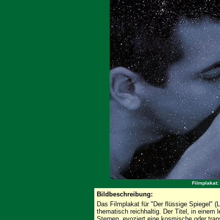
Filmplakat:
Bildbeschreibung:
Das Filmplakat für "Der flüssige Spiegel" (Le
thematisch reichhaltig. Der Titel, in eine
Sternen, evoziert eine kosmische oder tr