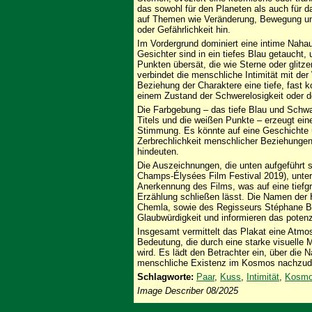
das sowohl für den Planeten als auch für 
auf Themen wie Veränderung, Bewegung und 
oder Gefährlichkeit hin.
Im Vordergrund dominiert eine intime Naha
Gesichter sind in ein tiefes Blau getaucht,
Punkten übersät, die wie Sterne oder glitz
verbindet die menschliche Intimität mit de
Beziehung der Charaktere eine tiefe, fast 
einem Zustand der Schwerelosigkeit oder 
Die Farbgebung – das tiefe Blau und Schwa
Titels und die weißen Punkte – erzeugt ein
Stimmung. Es könnte auf eine Geschichte ü
Zerbrechlichkeit menschlicher Beziehungen
hindeuten.
Die Auszeichnungen, die unten aufgeführt 
Champs-Élysées Film Festival 2019), unters
Anerkennung des Films, was auf eine tiefg
Erzählung schließen lässt. Die Namen der H
Chemla, sowie des Regisseurs Stéphane Ba
Glaubwürdigkeit und informieren das potenz
Insgesamt vermittelt das Plakat eine Atmos
Bedeutung, die durch eine starke visuelle
wird. Es lädt den Betrachter ein, über die 
menschliche Existenz im Kosmos nachzud
Schlagworte:
Paar
,
Kuss
,
Intimität
,
Kosm
Image Describer 08/2025